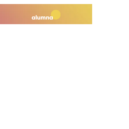
diversidade",destaca
Larissa
2021 Alumna - Todos os direitos
reservados
Termos de Uso
|
Política de
Privacidade